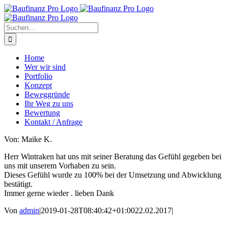
Zum
Inhalt
springen
Suche
nach:
Home
Wer wir sind
Portfolio
Konzept
Beweggründe
Ihr Weg zu uns
Bewertung
Kontakt / Anfrage
Von: Maike K.
Herr Wintraken hat uns mit seiner Beratung das Gefühl gegeben bei
uns mit unserem Vorhaben zu sein.
Dieses Gefühl wurde zu 100% bei der Umsetzung und Abwicklung
bestätigt.
Immer gerne wieder . lieben Dank
Von
admin
|
2019-01-28T08:40:42+01:00
22.02.2017
|