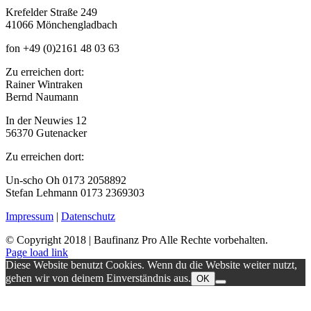
Krefelder Straße 249
41066 Mönchengladbach
fon +49 (0)2161 48 03 63
Zu erreichen dort:
Rainer Wintraken
Bernd Naumann
In der Neuwies 12
56370 Gutenacker
Zu erreichen dort:
Un-scho Oh 0173 2058892
Stefan Lehmann 0173 2369303
Impressum
|
Datenschutz
© Copyright 2018 | Baufinanz Pro Alle Rechte vorbehalten.
Page load link
Diese Website benutzt Cookies. Wenn du die Website weiter nutzt,
gehen wir von deinem Einverständnis aus.
OK
Nach
oben