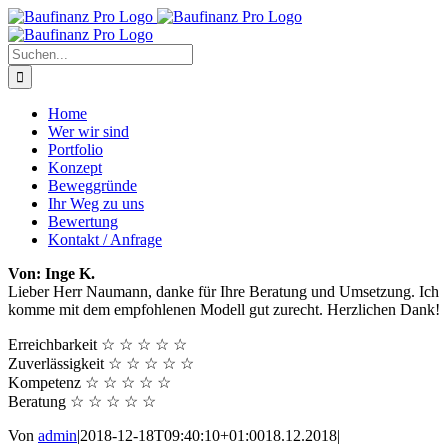
Zum
Inhalt
springen
Suche
nach:
Home
Wer wir sind
Portfolio
Konzept
Beweggründe
Ihr Weg zu uns
Bewertung
Kontakt / Anfrage
Von: Inge K.
Lieber Herr Naumann, danke für Ihre Beratung und Umsetzung. Ich
komme mit dem empfohlenen Modell gut zurecht. Herzlichen Dank!
Erreichbarkeit
☆
☆
☆
☆
☆
Zuverlässigkeit
☆
☆
☆
☆
☆
Kompetenz
☆
☆
☆
☆
☆
Beratung
☆
☆
☆
☆
☆
Von
admin
|
2018-12-18T09:40:10+01:00
18.12.2018
|