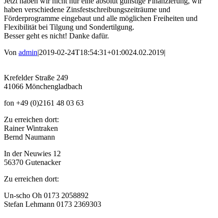
Jetzt haben wir nicht nur eine absolut günstige Finanzierung, wir
haben verschiedene Zinsfestschreibungszeiträume und
Förderprogramme eingebaut und alle möglichen Freiheiten und
Flexibilität bei Tilgung und Sondertilgung.
Besser geht es nicht! Danke dafür.
Von
admin
|
2019-02-24T18:54:31+01:00
24.02.2019
|
Krefelder Straße 249
41066 Mönchengladbach
fon +49 (0)2161 48 03 63
Zu erreichen dort:
Rainer Wintraken
Bernd Naumann
In der Neuwies 12
56370 Gutenacker
Zu erreichen dort:
Un-scho Oh 0173 2058892
Stefan Lehmann 0173 2369303