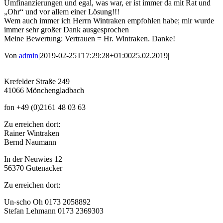
Umfinanzierungen und egal, was war, er ist immer da mit Rat und
„Ohr“ und vor allem einer Lösung!!!
Wem auch immer ich Herrn Wintraken empfohlen habe; mir wurde
immer sehr großer Dank ausgesprochen
Meine Bewertung: Vertrauen = Hr. Wintraken. Danke!
Von
admin
|
2019-02-25T17:29:28+01:00
25.02.2019
|
Krefelder Straße 249
41066 Mönchengladbach
fon +49 (0)2161 48 03 63
Zu erreichen dort:
Rainer Wintraken
Bernd Naumann
In der Neuwies 12
56370 Gutenacker
Zu erreichen dort:
Un-scho Oh 0173 2058892
Stefan Lehmann 0173 2369303