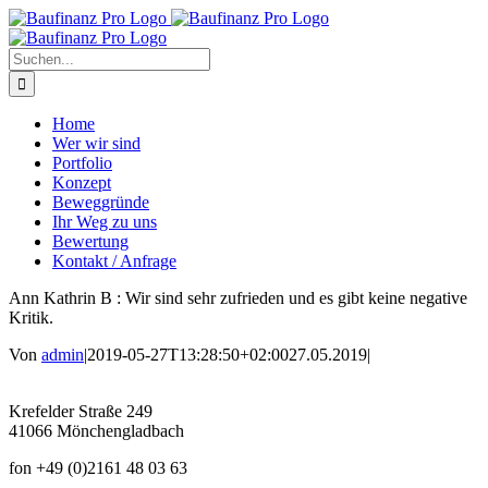
Zum
Inhalt
springen
Suche
nach:
Home
Wer wir sind
Portfolio
Konzept
Beweggründe
Ihr Weg zu uns
Bewertung
Kontakt / Anfrage
Ann Kathrin B : Wir sind sehr zufrieden und es gibt keine negative
Kritik.
Von
admin
|
2019-05-27T13:28:50+02:00
27.05.2019
|
Krefelder Straße 249
41066 Mönchengladbach
fon +49 (0)2161 48 03 63