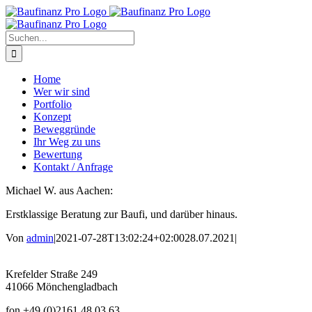
Zum
Inhalt
springen
Suche
nach:
Home
Wer wir sind
Portfolio
Konzept
Beweggründe
Ihr Weg zu uns
Bewertung
Kontakt / Anfrage
Michael W. aus Aachen:
Erstklassige Beratung zur Baufi, und darüber hinaus.
Von
admin
|
2021-07-28T13:02:24+02:00
28.07.2021
|
Krefelder Straße 249
41066 Mönchengladbach
fon +49 (0)2161 48 03 63