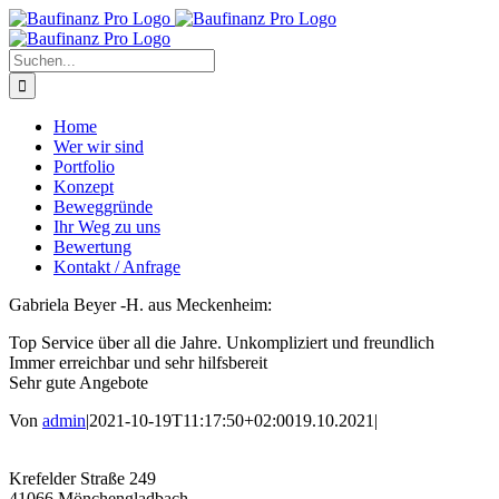
Zum
Inhalt
springen
Suche
nach:
Home
Wer wir sind
Portfolio
Konzept
Beweggründe
Ihr Weg zu uns
Bewertung
Kontakt / Anfrage
Gabriela Beyer -H. aus Meckenheim:
Top Service über all die Jahre. Unkompliziert und freundlich
Immer erreichbar und sehr hilfsbereit
Sehr gute Angebote
Von
admin
|
2021-10-19T11:17:50+02:00
19.10.2021
|
Krefelder Straße 249
41066 Mönchengladbach